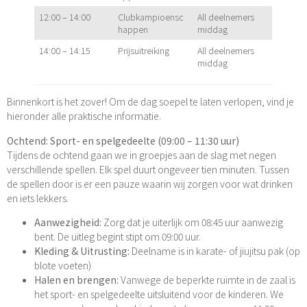
12:00 – 14:00
Clubkampioensc
All deelnemers
happen
middag
14:00 – 14:15
Prijsuitreiking
All deelnemers
middag
Binnenkort is het zover! Om de dag soepel te laten verlopen, vind je
hieronder alle praktische informatie.
Ochtend: Sport- en spelgedeelte (09:00 – 11:30 uur)
Tijdens de ochtend gaan we in groepjes aan de slag met negen
verschillende spellen. Elk spel duurt ongeveer tien minuten. Tussen
de spellen door is er een pauze waarin wij zorgen voor wat drinken
en iets lekkers.
Aanwezigheid:
Zorg dat je uiterlijk om 08:45 uur aanwezig
bent. De uitleg begint stipt om 09:00 uur.
Kleding & Uitrusting:
Deelname is in karate- of jiujitsu pak (op
blote voeten)
Halen en brengen:
Vanwege de beperkte ruimte in de zaal is
het sport- en spelgedeelte uitsluitend voor de kinderen. We