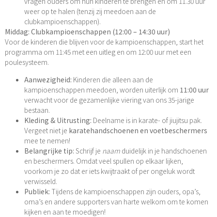
vragen ouders om hun kinderen te brengen en om 11.30 uur
weer op te halen (tenzij zij meedoen aan de
clubkampioenschappen).
Middag: Clubkampioenschappen (12:00 – 14:30 uur)
Voor de kinderen die blijven voor de kampioenschappen, start het
programma om 11:45 met een uitleg en om 12:00 uur met een
poulesysteem.
Aanwezigheid:
Kinderen die alleen aan de
kampioenschappen meedoen, worden uiterlijk om
11:00 uur
verwacht voor de gezamenlijke viering van ons 35-jarige
bestaan.
Kleding & Uitrusting:
Deelname is in karate- of jiujitsu pak.
Vergeet niet je
karatehandschoenen en voetbeschermers
mee te nemen!
Belangrijke tip:
Schrijf je
naam
duidelijk in je handschoenen
en beschermers. Omdat veel spullen op elkaar lijken,
voorkom je zo dat er iets kwijtraakt of per ongeluk wordt
verwisseld.
Publiek:
Tijdens de kampioenschappen zijn ouders, opa’s,
oma’s en andere supporters van harte welkom om te komen
kijken en aan te moedigen!