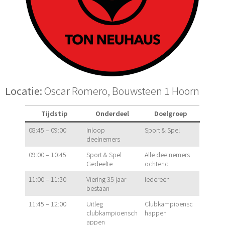
Locatie:
Oscar Romero, Bouwsteen 1 Hoorn
Tijdstip
Onderdeel
Doelgroep
08:45 – 09:00
Inloop
Sport & Spel
deelnemers
09:00 – 10:45
Sport & Spel
Alle deelnemers
Gedeelte
ochtend
11:00 – 11:30
Viering 35 jaar
Iedereen
bestaan
11:45 – 12:00
Uitleg
Clubkampioensc
clubkampioensch
happen
appen