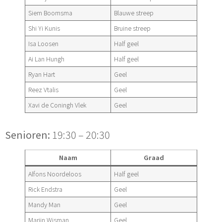
Siem Boomsma
Blauwe streep
Shi Yi Kunis
Bruine streep
Isa Loosen
Half geel
Ai Lan Hungh
Half geel
Ryan Hart
Geel
Reez Vtalis
Geel
Xavi de Coningh Vlek
Geel
Senioren:
19:30 – 20:30
Naam
Graad
Alfons Noordeloos
Half geel
Rick Endstra
Geel
Mandy Man
Geel
Marijn Wisman
Geel