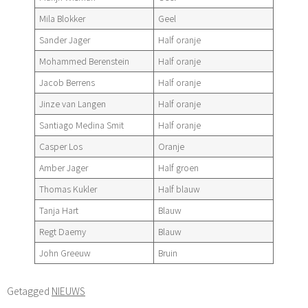
Mila Blokker
Geel
Sander Jager
Half oranje
Mohammed Berenstein
Half oranje
Jacob Berrens
Half oranje
Jinze van Langen
Half oranje
Santiago Medina Smit
Half oranje
Casper Los
Oranje
Amber Jager
Half groen
Thomas Kukler
Half blauw
Tanja Hart
Blauw
Regt Daemy
Blauw
John Greeuw
Bruin
Getagged
NIEUWS